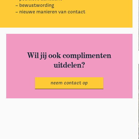
– bewustwording
– nieuwe manieren van contact
Wil jij ook complimenten
uitdelen?
neem contact op